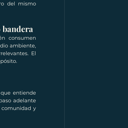
ro del mismo 
o bandera
én consumen 
io ambiente, 
la diversidad o el bienestar social corren el riesgo de volverse irrelevantes. El 
pósito.
 que entiende 
paso adelante 
e comunidad y 