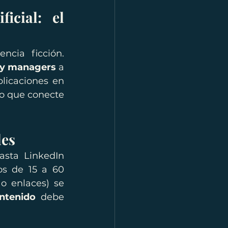
icial: el 
cia ficción. 
y managers
 a 
licaciones en 
o que conecte 
les
sta LinkedIn 
os de 15 a 60 
 enlaces) se 
ntenido
 debe 