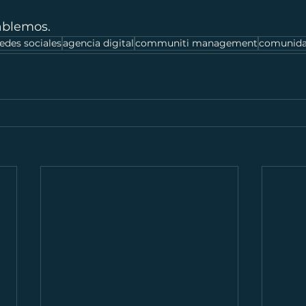
hablemos.
edes sociales
agencia digital
communiti management
comunidad