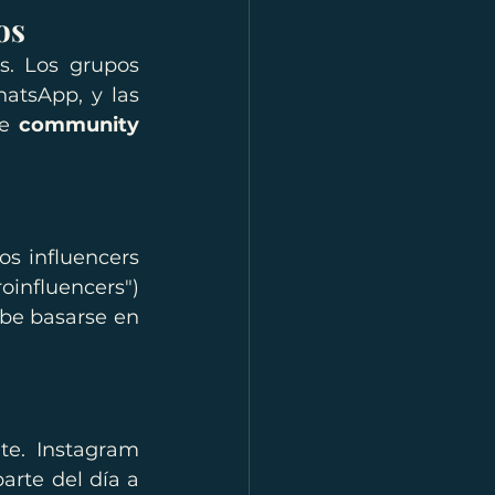
os
. Los grupos 
atsApp, y las 
e 
community 
os influencers 
influencers") 
be basarse en 
e. Instagram 
rte del día a 