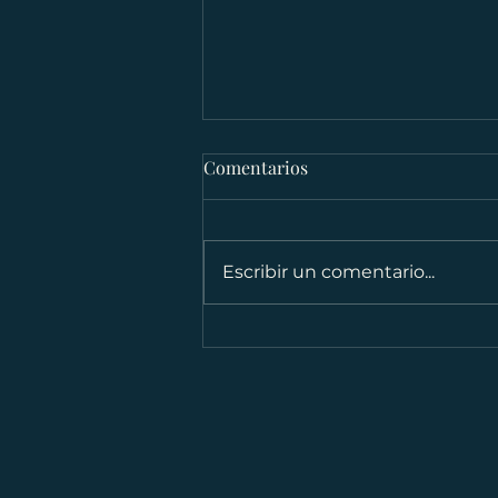
Comentarios
Escribir un comentario...
Vuélvete un imán de ventas
con estos consejos