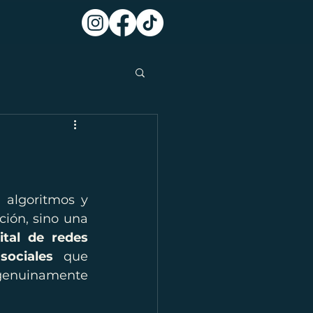
 algoritmos y 
ión, sino una 
ital de redes 
sociales
 que 
genuinamente 