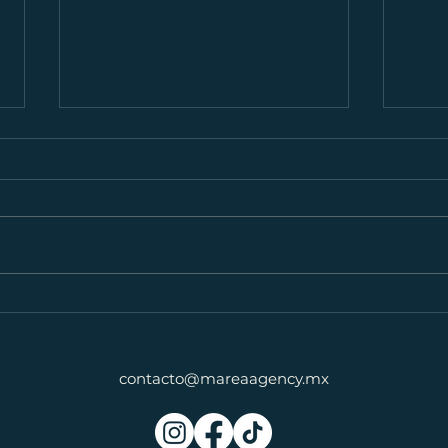
Hooks textuales para tu
CRE
contenido en redes: cómo
La n
atrapar a tu audiencia desde
marc
la primera línea
contacto@mareaagency.mx