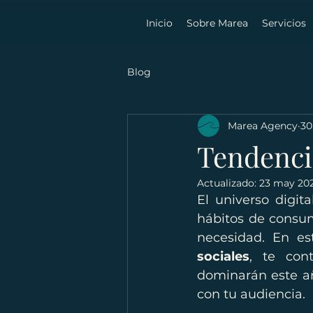
Inicio
Sobre Marea
Servicios
Blog
Marea Agency
30
Tendenci
Actualizado:
23 may 20
El universo digit
hábitos de consum
necesidad. En es
sociales
, te con
dominarán este a
con tu audiencia.