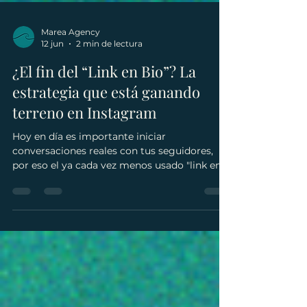
Marea Agency
12 jun
2 min de lectura
¿El fin del “Link en Bio”? La
estrategia que está ganando
terreno en Instagram
Hoy en día es importante iniciar
conversaciones reales con tus seguidores,
por eso el ya cada vez menos usado "link en
bio" está perdiendo terreno frente a
"comenta X" o "Manda DM".