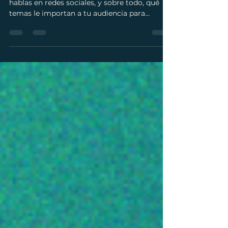
Marea Agency
11 jun
2 min de lectura
¿Por qué las marcas que hablan
de todo están dejando de crecer
en redes sociales?
Como marca es importante saber a quién le
hablas en redes sociales, y sobre todo, qué
temas le importan a tu audiencia para
desarrollarlos y comunicar con autoridad y
confianza.