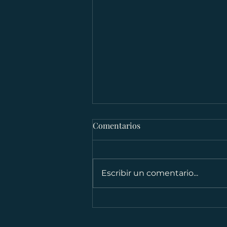
Comentarios
Escribir un comentario...
Los carruseles educativos
están de regreso: la