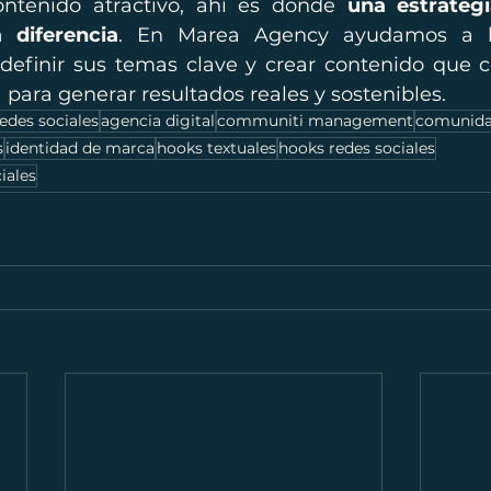
ontenido atractivo, ahí es donde 
una estrategi
 diferencia
. En Marea Agency ayudamos a l
 definir sus temas clave y crear contenido que c
 para generar resultados reales y sostenibles.
edes sociales
agencia digital
communiti management
comunidad
s
identidad de marca
hooks textuales
hooks redes sociales
iales