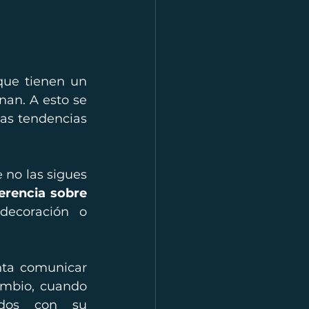
ue tienen un 
an. A esto se 
las tendencias 
no las sigues 
erencia sobre 
 decoración o 
ta comunicar 
ambio, cuando 
ados con su 