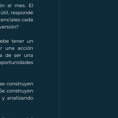
n al mes. El 
til, responde 
enciales cada 
versión?
ebe tener un 
r una acción 
a de ser una 
oportunidades 
se construyen 
Se construyen 
y analizando 