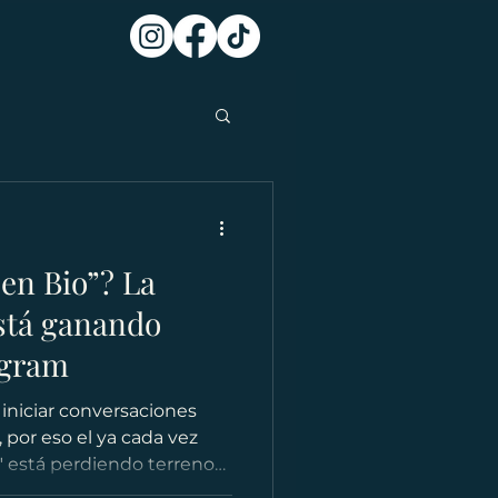
 en Bio”? La
está ganando
agram
iniciar conversaciones
 por eso el ya cada vez
" está perdiendo terreno
Manda DM".