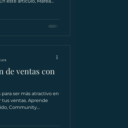
En este artículo, Marea
l de Redes Sociales, te
prolongada impacta
itmo, la relación con tu
ón de oportunidades.
 la creación de contenido
strategia de Community
r tu presencia digital
tura
n de ventas con
 para ser más atractivo en
r tus ventas. Aprende
nido, Community
Agencia Digital de Redes
 lograrlo.