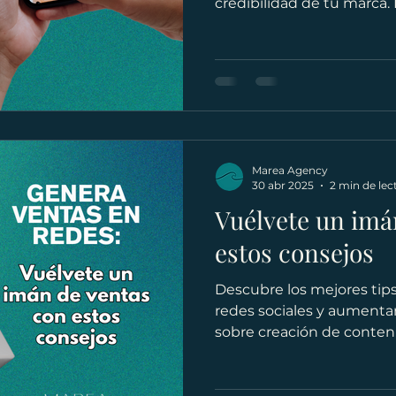
credibilidad de tu marca. 
Agency, tu Agencia Digita
explica cómo una pausa 
negativamente en el algor
comunidad y la generaci
Conoce la importancia de
constante y una buena e
Management para mantene
Marea Agency
activa y
30 abr 2025
2 min de lec
Vuélvete un imá
estos consejos
Descubre los mejores tips
redes sociales y aumenta
sobre creación de conte
Management y cómo una 
Sociales puede ayudarte a